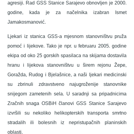
agresiji. Rad GSS Stanice Sarajevo obnovljen je 2000.
godine, kada je za načelnika izabran Ismet
Jamakosmanović.
Ljekari iz stanica GSS-a mjesnom stanovništvu pruža
pomoć i lijekove. Tako je npr. u februaru 2005. godine
ekipa od oko 25 gorskih spasilaca na skijama dostavila
hranu i lijekova stanovništvu u širem rejonu Žepe,
Goražda, Rudog i Bjelašnice, a naši ljekari medicinski
su zbrinuli zdravstveno najugroženije stanovnike
snijegom zametenih sela. U saradnji sa pripadnicima
Zračnih snaga OSBiH članovi GSS Stanice Sarajevo
izvršili su nekoliko helikopterskih transporta smrtno
stradalih ili bolesnih iz nepristupačnih planinskih
oblasti.