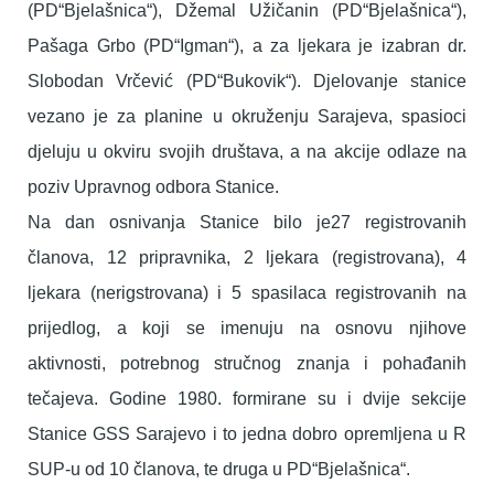
(PD“Bjelašnica“), Džemal Užičanin (PD“Bjelašnica“),
Pašaga Grbo (PD“Igman“), a za ljekara je izabran dr.
Slobodan Vrčević (PD“Bukovik“). Djelovanje stanice
vezano je za planine u okruženju Sarajeva, spasioci
djeluju u okviru svojih društava, a na akcije odlaze na
poziv Upravnog odbora Stanice.
Na dan osnivanja Stanice bilo je27 registrovanih
članova, 12 pripravnika, 2 ljekara (registrovana), 4
ljekara (nerigstrovana) i 5 spasilaca registrovanih na
prijedlog, a koji se imenuju na osnovu njihove
aktivnosti, potrebnog stručnog znanja i pohađanih
tečajeva. Godine 1980. formirane su i dvije sekcije
Stanice GSS Sarajevo i to jedna dobro opremljena u R
SUP-u od 10 članova, te druga u PD“Bjelašnica“.